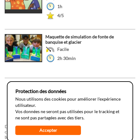
1h
4/5
Maquette de simulation de fonte de
banquise et glacier
Facile
2h 30min
1
2
3
4
5
6
7
...
18
Protection des données
Nous utilisons des cookies pour améliorer l'expérience
utilisateur.
Vos données ne seront pas utilisées pour le tracking et
ne sont pas partagées avec des tiers.
Do-it-yourSciences, une réalisation de la fondation
Juvene
en
Accepter
collaboration avec
l'Espace des Inventions
. Ce développement
bénéficie du soutien d'
Info-Energie
(campagne vaudoise