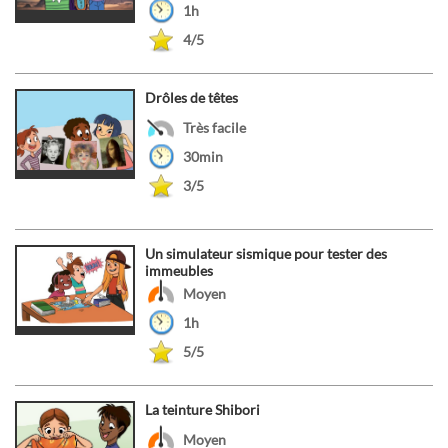
1h
4/5
Drôles de têtes
Très facile
30min
3/5
Un simulateur sismique pour tester des
immeubles
Moyen
1h
5/5
La teinture Shibori
Moyen