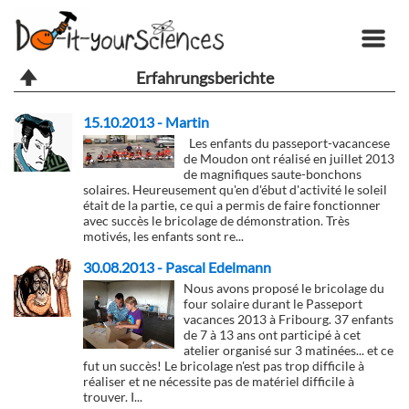
Erfahrungsberichte
15.10.2013 - Martin
Les enfants du passeport-vacancese
de Moudon ont réalisé en juillet 2013
de magnifiques saute-bonchons
solaires. Heureusement qu'en d'ébut d'activité le soleil
était de la partie, ce qui a permis de faire fonctionner
avec succès le bricolage de démonstration. Très
motivés, les enfants sont re...
30.08.2013 - Pascal Edelmann
Nous avons proposé le bricolage du
four solaire durant le Passeport
vacances 2013 à Fribourg. 37 enfants
de 7 à 13 ans ont participé à cet
atelier organisé sur 3 matinées... et ce
fut un succès! Le bricolage n'est pas trop difficile à
réaliser et ne nécessite pas de matériel difficile à
trouver. I...