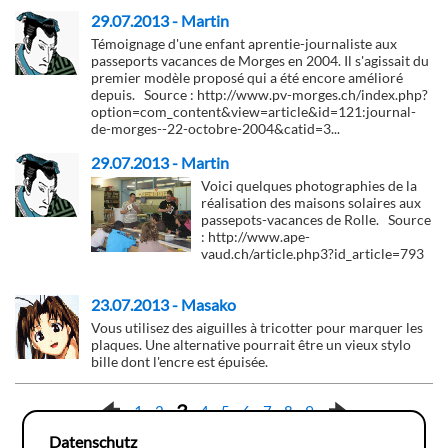
29.07.2013 - Martin
Témoignage d'une enfant aprentie-journaliste aux
passeports vacances de Morges en 2004. Il s'agissait du
premier modèle proposé qui a été encore amélioré
depuis. Source : http://www.pv-morges.ch/index.php?
option=com_content&view=article&id=121:journal-
de-morges--22-octobre-2004&catid=3...
29.07.2013 - Martin
Voici quelques photographies de la
réalisation des maisons solaires aux
passepots-vacances de Rolle. Source
: http://www.ape-
vaud.ch/article.php3?id_article=793
23.07.2013 - Masako
Vous utilisez des aiguilles à tricotter pour marquer les
plaques. Une alternative pourrait être un vieux stylo
bille dont l'encre est épuisée.
3
1
2
4
5
6
7
8
9
Datenschutz