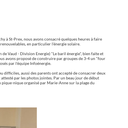
hy à St-Prex, nous avons consacré quelques heures à faire
renouvelables, en particulier l'énergie solaire.
e Vaud - Division Energie) "Le baril énergie", bien faite et
 nous avons proposé de construire par groupes de 3-4 un "four
posés par l'équipe Infoénergie.
 difficiles, aussi des parents ont accepté de consacrer deux
 attesté par les photos jointes. Par un beau jour de début
é au pique-nique organisé par Marie-Anne sur la plage du