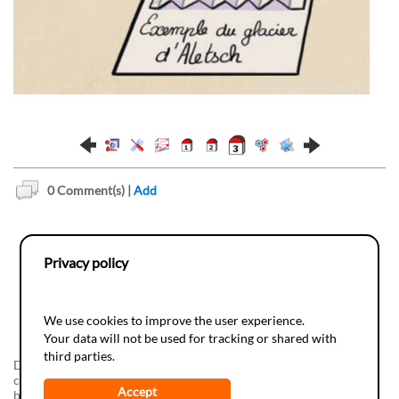
0
Comment(s) |
Add
Privacy policy
We use cookies to improve the user experience.
Your data will not be used for tracking or shared with
third parties.
Do-it-yourSciences, a realization of the
Juvene
Foundation in
collaboration with the
Espace des Inventions
The development has
Accept
been supported by
Info-Energie
(campagne vaudoise d'information