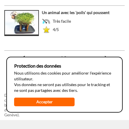
Un animal avec les 'poils' qui poussent
Très facile
4/5
13
1
...
11
12
14
15
...
18
Protection des données
Nous utilisons des cookies pour améliorer l'expérience
utilisateur.
Vos données ne seront pas utilisées pour le tracking et
ne sont pas partagées avec des tiers.
Do-it-yourSciences, une réalisation de la fondation
Juvene
en
collaboration avec
l'Espace des Inventions
. Ce développement
Accepter
bénéficie du soutien d'
Info-Energie
(campagne vaudoise
d'information dans les écoles) et des
SIG
(Services Industriels de
Genève).