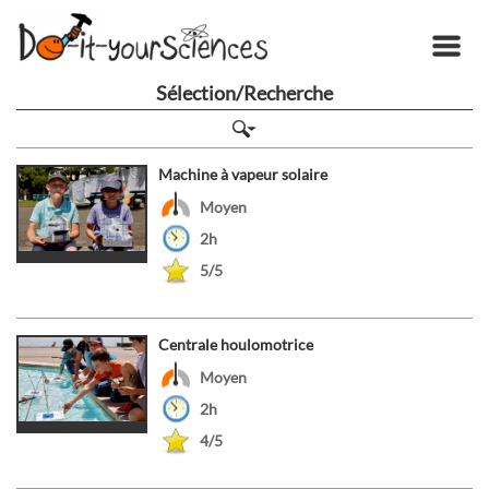
Sélection/Recherche
Machine à vapeur solaire
Moyen
2h
5/5
Centrale houlomotrice
Moyen
2h
4/5