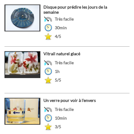
Disque pour prédire les jours de la
semaine
Très facile
30min
4/5
Vitrail naturel glacé
Très facile
1h
5/5
Un verre pour voir à l'envers
Très facile
10min
3/5