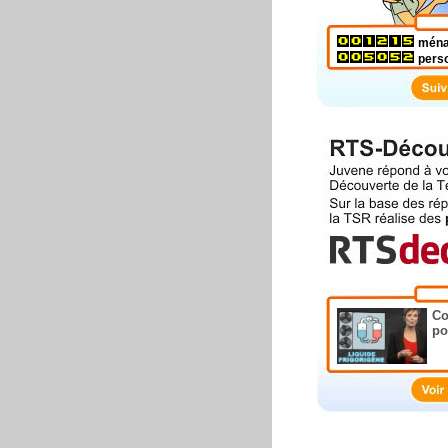
ména
pers
Co
po
Po
le
al
Un