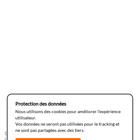
Protection des données
Nous utilisons des cookies pour améliorer l'expérience
utilisateur.
Vos données ne seront pas utilisées pour le tracking et
ne sont pas partagées avec des tiers.
Do-it-yourSciences, une réalisation de la fondation
Juvene
en
collaboration avec
l'Espace des Inventions
. Ce développement